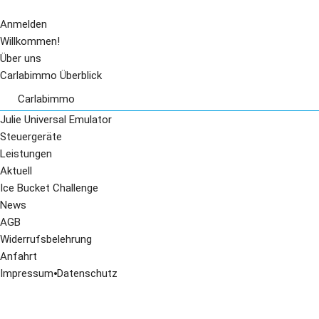
Anmelden
Willkommen!
Über uns
Carlabimmo Überblick
Carlabimmo
Audi
Julie Universal Emulator
BMW
Steuergeräte
Citroen
Leistungen
Chrysler
Aktuell
Daewo
Ice Bucket Challenge
Fiat
News
Honda
AGB
Kia
Widerrufsbelehrung
Mazda
Anfahrt
Mercedes
Impressum
⦁
Datenschutz
Mini Cooper
Nissan