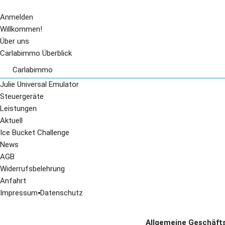
Anmelden
Willkommen!
Über uns
Carlabimmo Überblick
Carlabimmo
Audi
Julie Universal Emulator
BMW
Steuergeräte
Citroen
Leistungen
Chrysler
Aktuell
Daewo
Ice Bucket Challenge
Fiat
News
Honda
AGB
Kia
Widerrufsbelehrung
Mazda
Anfahrt
Mercedes
Impressum
⦁
Datenschutz
Mini Cooper
Nissan
Allgemeine Geschäft