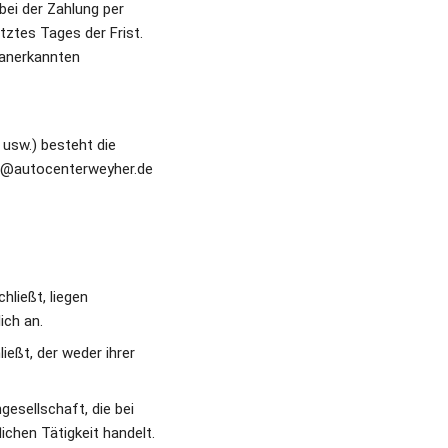
ei der Zahlung per 
ztes Tages der Frist. 
 anerkannten 
usw.) besteht die 
fo@autocenterweyher.de
ließt, liegen 
ch an. 
eßt, der weder ihrer 
esellschaft, die bei 
chen Tätigkeit handelt.