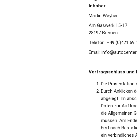
Peugeot
Inhaber
Suzuki
Martin Weyher 
Opel
Renault
Am Gaswerk 15-17  
Seat
28197 Bremen 
Skoda
Telefon: +49 (0)421 69 
Volkswagen
Email: info@autocenter
Yamaha
Vertragsschluss und 
Die Präsentation 
Durch Anklicken d
abgelegt. Im absch
Daten zur Auftrag
die Allgemeinen G
müssen. Am Ende 
Erst nach Bestäti
ein verbindliches