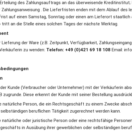
teilung des Zahlungsauftrags an das überweisende Kreditinstitut; b
Zahlungsanweisung . Die Lieferfristen enden mit dem Ablauf des let
 Frist auf einen Samstag, Sonntag oder einen am Lieferort staatlich
 tritt an die Stelle eines solchen Tages der nächste Werktag.
ment
 Lieferung der Ware (z.B. Zeitpunkt, Verfügbarkeit, Zahlungseingang 
 Verkäuferin zu wenden: 
Telefon: +49 (0)421 69 18 108
 Email: in
sbedingungen
en
e der Kunde (Verbraucher oder Unternehmer) mit der Verkäuferin absch
B zugrunde. Diese erkennt der Kunde mit seiner Bestellung ausdrückli
de natürliche Person, die ein Rechtsgeschäft zu einem Zwecke abschli
 selbständigen beruflichen Tätigkeit zugerechnet werden kann.
 natürliche oder juristische Person oder eine rechtsfähige Personeng
eschäfts in Ausübung ihrer gewerblichen oder selbständigen berufli