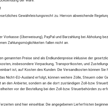
Rücksendung der Ware. 
t
setzliches Gewährleistungsrecht zu. Hiervon abweichende Regelunge
r Vorkasse (Überweisung), PayPal und Barzahlung bei Abholung beza
nen Zahlungsmöglichkeiten fallen nicht an. 
en genannten Preise sind als Endkundenpreise inklusive der gesetzl
kosten, insbesondere Verpackung, Transportkosten, und Zustellunge
einbart ist, auf Kosten des Kunden. Die Versandkosten können Sie hi
 das Nicht-EU-Ausland erfolgt, können weitere Zölle, Steuern oder 
ht an den Anbieter, sondern an die dort zuständigen Zoll-bzw. Steue
zelheiten vor der Bestellung bei den Zoll-bzw. Steuerbehörden zu erf
ferzeiten sind hier einsehbar. Die angegebenen Lieferfristen beginnen