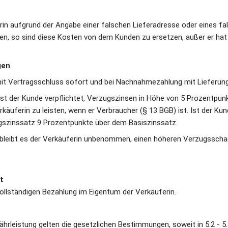
in aufgrund der Angabe einer falschen Lieferadresse oder eines fa
n, so sind diese Kosten von dem Kunden zu ersetzen, außer er hat 
en 
mit Vertragsschluss sofort und bei Nachnahmezahlung mit Lieferung 
ist der Kunde verpflichtet, Verzugszinsen in Höhe von 5 Prozentpun
rkäuferin zu leisten, wenn er Verbraucher (§ 13 BGB) ist. Ist der Ku
gszinssatz 9 Prozentpunkte über dem Basiszinssatz.
. bleibt es der Verkäuferin unbenommen, einen höheren Verzugsscha
t
 vollständigen Bezahlung im Eigentum der Verkäuferin.
währleistung gelten die gesetzlichen Bestimmungen, soweit in 5.2 - 5