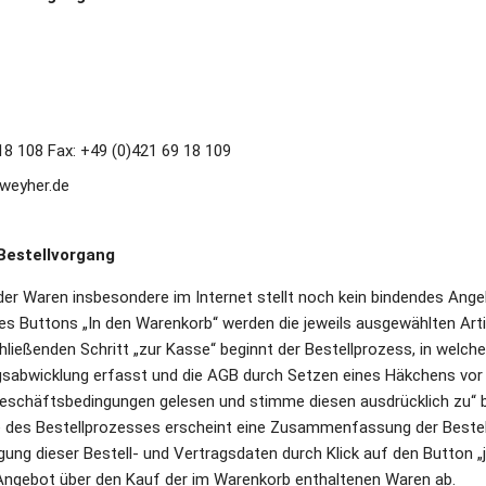
18 108 Fax: +49 (0)421 69 18 109
weyher.de 
Bestellvorgang
der Waren insbesondere im Internet stellt noch kein bindendes Angeb
es Buttons „In den Warenkorb“ werden die jeweils ausgewählten Arti
ließenden Schritt „zur Kasse“ beginnt der Bestellprozess, in welchem
sabwicklung erfasst und die AGB durch Setzen eines Häkchens vor d
eschäftsbedingungen gelesen und stimme diesen ausdrücklich zu“ b
des Bestellprozesses erscheint eine Zusammenfassung der Bestell-
gung dieser Bestell- und Vertragsdaten durch Klick auf den Button „j
 Angebot über den Kauf der im Warenkorb enthaltenen Waren ab. 